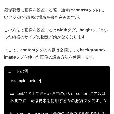
疑似要素に画像を設置する際、通常は
content
タグ内に
url(“”)の形で画像の場所を書き込みますが、
この方法で画像を設置すると
width
タグ、
height
タグとい
った縦横のサイズの指定が効かなくなります。
そこで、
content
タグの内容は空欄にして
background-
image
タグを使った画像の設置方法を使用します。
コードの例
.example::before{
content:””; /*上で述べた理由のため、contentに内容は
不要です。疑似要素を使用する際の必須タグです。*/
background-image:url(” 画像の場所 “); /*画像の場所を