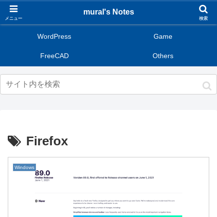
mural's Notes
メニュー
検索
WordPress
Game
FreeCAD
Others
Firefox
Windows