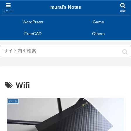
mural's Notes
メニュー
検索
WordPress
Game
FreeCAD
Others
Wifi
ハード