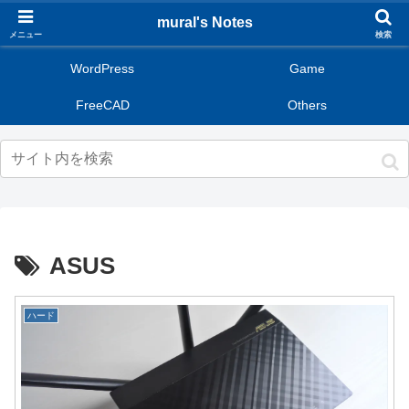
mural's Notes
メニュー
検索
WordPress
Game
FreeCAD
Others
ASUS
ハード