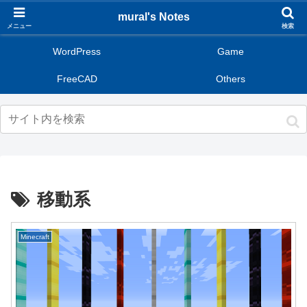
mural's Notes
メニュー
検索
WordPress
Game
FreeCAD
Others
移動系
Minecraft