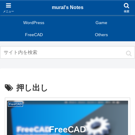
mural's Notes
メニュー
検索
WordPress
Game
FreeCAD
Others
押し出し
FreeCAD