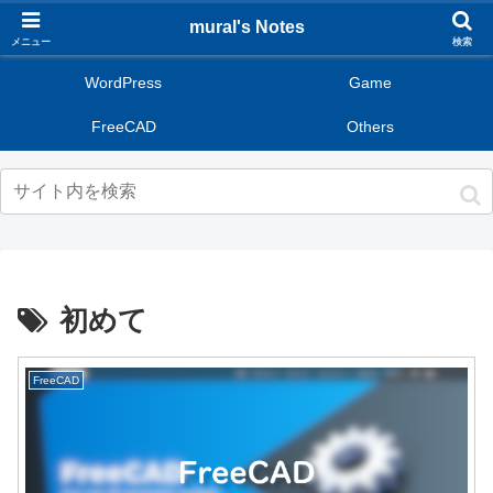
mural's Notes
メニュー
検索
WordPress
Game
FreeCAD
Others
初めて
FreeCAD