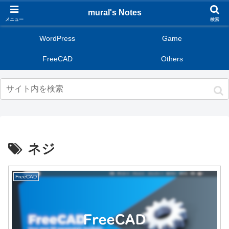
mural's Notes
メニュー
検索
WordPress
Game
FreeCAD
Others
ネジ
FreeCAD