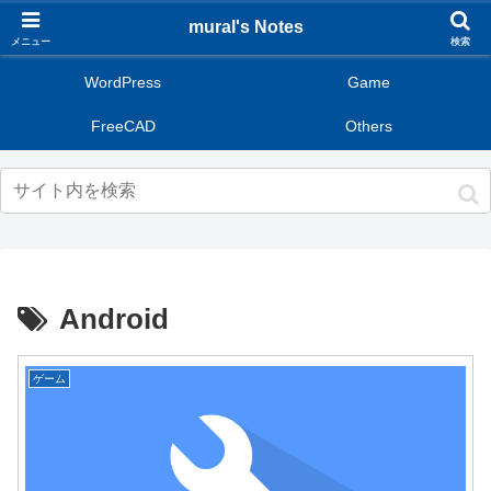
mural's Notes
メニュー
検索
WordPress
Game
FreeCAD
Others
Android
ゲーム