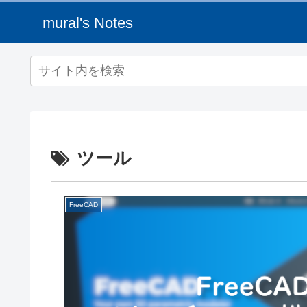
mural's Notes
ツール
FreeCAD